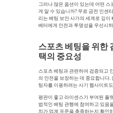
그러나 많은 옵션이 있는데 어떤 스
게 알 수 있습니까? 무료 금전 인센
리는 베팅 보안 사가의 세계로 깊이
베터에게 안전과 투명성을 우선시하
스포츠 베팅을 위한 
택의 중요성
스포츠 베팅과 관련하여 검증되고 안
의 안전을 보장하는 데 중요합니다.
팅자를 이용하려는 사기 웹사이트도
평판이 좋고 라이센스가 부여된 플
법적인 베팅 관행에 참여하고 있음을
치가 업계 표준을 충족하는지 확인하