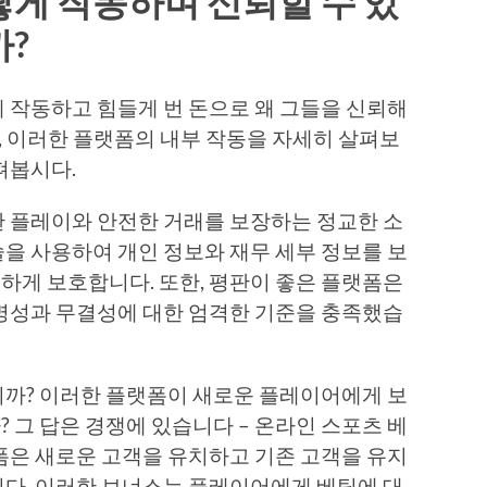
게 작동하며 신뢰할 수 있
까?
 작동하고 힘들게 번 돈으로 왜 그들을 신뢰해
, 이러한 플랫폼의 내부 작동을 자세히 살펴보
펴봅시다.
 플레이와 안전한 거래를 보장하는 정교한 소
을 사용하여 개인 정보와 재무 세부 정보를 보
게 보호합니다. 또한, 평판이 좋은 플랫폼은
명성과 무결성에 대한 엄격한 기준을 충족했습
니까? 이러한 플랫폼이 새로운 플레이어에게 보
 그 답은 경쟁에 있습니다 – 온라인 스포츠 베
폼은 새로운 고객을 유치하고 기존 고객을 유지
다. 이러한 보너스는 플레이어에게 베팅에 대