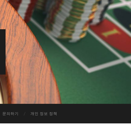
문의하기
개인 정보 정책