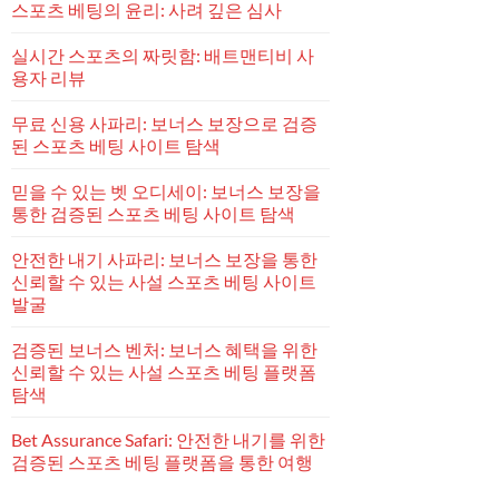
스포츠 베팅의 윤리: 사려 깊은 심사
실시간 스포츠의 짜릿함: 배트맨티비 사
용자 리뷰
무료 신용 사파리: 보너스 보장으로 검증
된 스포츠 베팅 사이트 탐색
믿을 수 있는 벳 오디세이: 보너스 보장을
통한 검증된 스포츠 베팅 사이트 탐색
안전한 내기 사파리: 보너스 보장을 통한
신뢰할 수 있는 사설 스포츠 베팅 사이트
발굴
검증된 보너스 벤처: 보너스 혜택을 위한
신뢰할 수 있는 사설 스포츠 베팅 플랫폼
탐색
Bet Assurance Safari: 안전한 내기를 위한
검증된 스포츠 베팅 플랫폼을 통한 여행