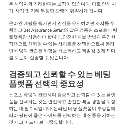
은 사업자와 거래한다는 보장이 없습니다. 이로 인해 사
기, 사기 및 기타 부정한 관행에 취약하게 됩니다.
온라인 베팅을 즐기면서 안전을 유지하려면 조사를 수
행하고 Bet Assurance Safari와 같은 검증된 스포츠 베팅
플랫폼만 사용해야 합니다. 안전한 지불 방법과 투명한
정책으로 신뢰할 수 있는 사이트를 선택함으로써 온라
인 베팅과 관련된 위험을 최소화하고 책임감 있게 재미
를 보는 데 집중할 수 있습니다.
검증되고 신뢰할 수 있는 베팅
플랫폼 선택의 중요성
스포츠 베팅과 관련하여 검증되고 신뢰할 수 있는 플랫
폼을 선택하는 것은 안전하고 안전한 베팅 경험을 보장
하는 데 필수적입니다. 온라인 베팅 플랫폼이 부상함에
따라 평판이 좋은 사이트를 선택하는 데 신중을 기하는
것이 그 어느 때보다 중요합니다.