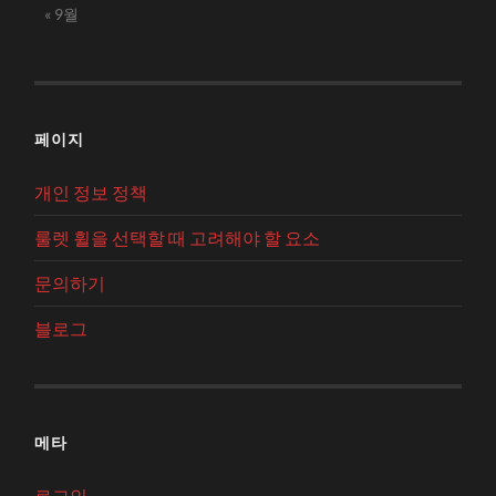
« 9월
페이지
개인 정보 정책
룰렛 휠을 선택할 때 고려해야 할 요소
문의하기
블로그
메타
로그인