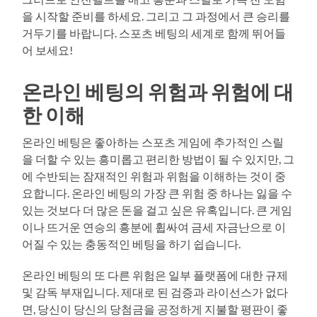
을 시작할 준비를 하세요. 그리고 그 과정에서 큰 승리를
거두기를 바랍니다. 스포츠 베팅의 세계로 함께 뛰어들
어 보세요!
온라인 베팅의 위험과 위험에 대
한 이해
온라인 베팅은 좋아하는 스포츠 게임에 추가적인 스릴
을 더할 수 있는 흥미롭고 편리한 방법이 될 수 있지만, 그
에 수반되는 잠재적인 위험과 위험을 이해하는 것이 중
요합니다. 온라인 베팅의 가장 큰 위험 중 하나는 잃을 수
있는 것보다 더 많은 돈을 걸고 싶은 유혹입니다. 큰 게임
이나 뜨거운 연승의 흥분에 휩싸여 금세 자금난으로 이
어질 수 있는 충동적인 베팅을 하기 쉽습니다.
온라인 베팅의 또 다른 위험은 일부 플랫폼에 대한 규제
및 감독 부재입니다. 제대로 된 검증과 라이선스가 없다
면, 당신이 당신의 당첨금을 공정하게 지불할 평판이 좋