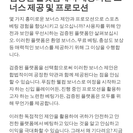
너스 제공 및 프로모션
몇 가지 흥미로운 보너스 제안과 프로모션으로 스포츠
베팅 경험을 향상시키고 싶으십니까? 사용자를 위해 안
전과 보안을 우선시하는 검증된 플랫폼만 살펴보십시
오. 이러한 플랫폼은 환영 보너스, 무료 베팅, 충성도 보상
등 매력적인 보너스를 제공하기 위해 그 이상을 수행합
니다.
검증된 플랫폼을 선택함으로써 이러한 보너스 제안은
합법적이며 공정한 약관과 함께 제공된다는 점을 안심
할 수 있습니다. 푸짐한 웰컴 보너스로 여정을 시작하고
자 하는 신입 플레이어든, 진행 중인 프로모션을 활용하
고자 하는 노련한 베팅가든, 검증된 플랫폼은 모두를 위
해 무언가를 제공합니다.
이러한 독점적인 제안을 활용하여 귀하가 안전하고 안
전한 플랫폼에서 베팅하고 있다는 것을 알고 안심하고
이익을 극대화할 수 있습니다. 그래서 왜 기다려요? 지금