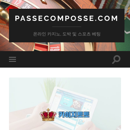
PASSECOMPOSSE.COM
온라인 카지노, 도박 및 스포츠 베팅
Toggle
Toggle
search
mobile
field
menu