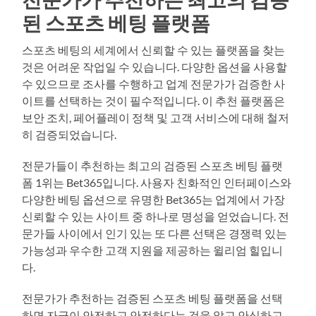
된 스포츠 베팅 플랫폼
스포츠 베팅의 세계에서 신뢰할 수 있는 플랫폼을 찾는
것은 어려운 작업일 수 있습니다. 다양한 옵션을 사용할
수 있으므로 조사를 수행하고 업계 전문가가 검증한 사
이트를 선택하는 것이 필수적입니다. 이 추천 플랫폼은
보안 조치, 페어플레이 정책 및 고객 서비스에 대해 철저
히 검증되었습니다.
전문가들이 추천하는 최고의 검증된 스포츠 베팅 플랫
폼 1위는 Bet365입니다. 사용자 친화적인 인터페이스와
다양한 베팅 옵션으로 유명한 Bet365는 업계에서 가장
신뢰할 수 있는 사이트 중 하나로 명성을 얻었습니다. 전
문가들 사이에서 인기 있는 또 다른 선택은 경쟁력 있는
가능성과 우수한 고객 지원을 제공하는 윌리엄 힐입니
다.
전문가가 추천하는 검증된 스포츠 베팅 플랫폼을 선택
하면 자금이 안전하고 안전하다는 것을 알고 안심하고