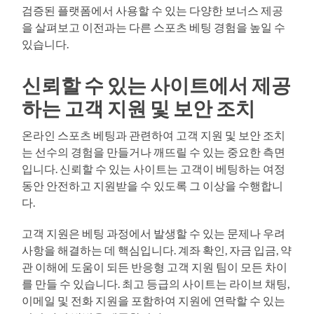
검증된 플랫폼에서 사용할 수 있는 다양한 보너스 제공
을 살펴보고 이전과는 다른 스포츠 베팅 경험을 높일 수
있습니다.
신뢰할 수 있는 사이트에서 제공
하는 고객 지원 및 보안 조치
온라인 스포츠 베팅과 관련하여 고객 지원 및 보안 조치
는 선수의 경험을 만들거나 깨뜨릴 수 있는 중요한 측면
입니다. 신뢰할 수 있는 사이트는 고객이 베팅하는 여정
동안 안전하고 지원받을 수 있도록 그 이상을 수행합니
다.
고객 지원은 베팅 과정에서 발생할 수 있는 문제나 우려
사항을 해결하는 데 핵심입니다. 계좌 확인, 자금 입금, 약
관 이해에 도움이 되든 반응형 고객 지원 팀이 모든 차이
를 만들 수 있습니다. 최고 등급의 사이트는 라이브 채팅,
이메일 및 전화 지원을 포함하여 지원에 연락할 수 있는