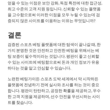
얻을 수 있는 이점은 보안 강화, 독점 특전에 대한 접근성,
최고 수준의 고객 지원 등입니다. 신뢰할 수 있는 플랫폼
을 고수함으로써 이러한 이점을 모두 누릴 수 있는데 검
증되지 않은 사이트를 이용하는 이유는 무엇입니까?
결론
검증된 스포츠 베팅 플랫폼에 대한 탐색이 끝나갈 때, 한
가지 분명한 것은 안전하고 안전한 베팅을 위해서는 베
팅 보증이 필수적이라는 것입니다. 평판이 좋고 신뢰할
수 있는 사이트에 베팅함으로써 돈과 개인 정보가 유용
하다는 것을 알고 안심할 수 있습니다.
노련한 베팅가이든 스포츠 도박 세계에서 막 시작하든
플랫폼에 전념하기 전에 실사와 조사를 하는 것이 중요
합니다. 평판이 탄탄하고, 공정한 확률을 제공하고, 우수
한 고객 지원을 제공하며, 선수 안전을 우선시하는 사이
트를 찾습니다.