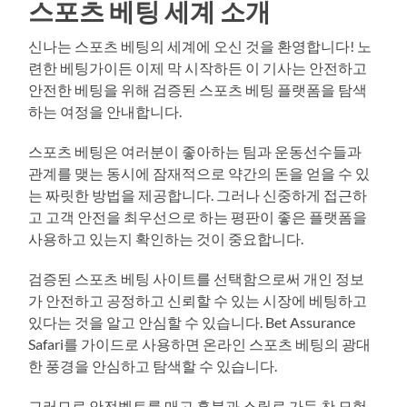
스포츠 베팅 세계 소개
신나는 스포츠 베팅의 세계에 오신 것을 환영합니다! 노
련한 베팅가이든 이제 막 시작하든 이 기사는 안전하고
안전한 베팅을 위해 검증된 스포츠 베팅 플랫폼을 탐색
하는 여정을 안내합니다.
스포츠 베팅은 여러분이 좋아하는 팀과 운동선수들과
관계를 맺는 동시에 잠재적으로 약간의 돈을 얻을 수 있
는 짜릿한 방법을 제공합니다. 그러나 신중하게 접근하
고 고객 안전을 최우선으로 하는 평판이 좋은 플랫폼을
사용하고 있는지 확인하는 것이 중요합니다.
검증된 스포츠 베팅 사이트를 선택함으로써 개인 정보
가 안전하고 공정하고 신뢰할 수 있는 시장에 베팅하고
있다는 것을 알고 안심할 수 있습니다. Bet Assurance
Safari를 가이드로 사용하면 온라인 스포츠 베팅의 광대
한 풍경을 안심하고 탐색할 수 있습니다.
그러므로 안전벨트를 매고 흥분과 스릴로 가득 찬 모험