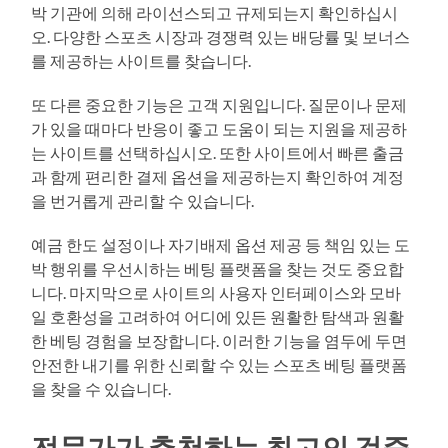
박 기관에 의해 라이선스되고 규제되는지 확인하십시
오. 다양한 스포츠 시장과 경쟁력 있는 배당률 및 보너스
를 제공하는 사이트를 찾습니다.
또 다른 중요한 기능은 고객 지원입니다. 질문이나 문제
가 있을 때마다 반응이 좋고 도움이 되는 지원을 제공하
는 사이트를 선택하십시오. 또한 사이트에서 빠른 출금
과 함께 편리한 결제 옵션을 제공하는지 확인하여 계정
을 번거롭게 관리할 수 있습니다.
예금 한도 설정이나 자기배제 옵션 제공 등 책임 있는 도
박 행위를 우선시하는 베팅 플랫폼을 찾는 것도 중요합
니다. 마지막으로 사이트의 사용자 인터페이스와 모바
일 호환성을 고려하여 어디에 있든 원활한 탐색과 원활
한 베팅 경험을 보장합니다. 이러한 기능을 염두에 두면
안전한 내기를 위한 신뢰할 수 있는 스포츠 베팅 플랫폼
을 찾을 수 있습니다.
전문가가 추천하는 최고의 검증