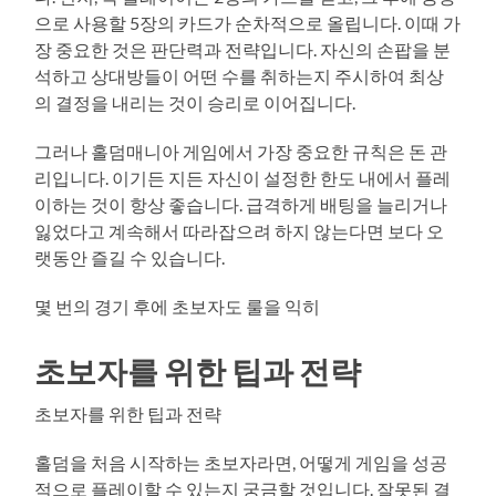
으로 사용할 5장의 카드가 순차적으로 올립니다. 이때 가
장 중요한 것은 판단력과 전략입니다. 자신의 손팝을 분
석하고 상대방들이 어떤 수를 취하는지 주시하여 최상
의 결정을 내리는 것이 승리로 이어집니다.
그러나 홀덤매니아 게임에서 가장 중요한 규칙은 돈 관
리입니다. 이기든 지든 자신이 설정한 한도 내에서 플레
이하는 것이 항상 좋습니다. 급격하게 배팅을 늘리거나
잃었다고 계속해서 따라잡으려 하지 않는다면 보다 오
랫동안 즐길 수 있습니다.
몇 번의 경기 후에 초보자도 룰을 익히
초보자를 위한 팁과 전략
초보자를 위한 팁과 전략
홀덤을 처음 시작하는 초보자라면, 어떻게 게임을 성공
적으로 플레이할 수 있는지 궁금할 것입니다. 잘못된 결