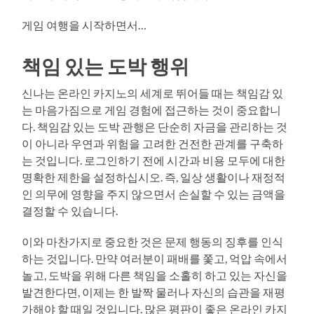
게임 여행을 시작하면서…
책임 있는 도박 행위
신나는 온라인 카지노의 세계로 뛰어들 때는 책임감 있
는 마음가짐으로 게임 경험에 접근하는 것이 중요합니
다. 책임감 있는 도박 관행은 단순히 자금을 관리하는 것
이 아니라 우연과 위험을 고려한 건전한 관계를 구축하
는 것입니다. 로그인하기 전에 시간과 비용 모두에 대한
명확한 제한을 설정하십시오. 즉, 일상 생활이나 재정적
인 의무에 영향을 주지 않으면서 손실할 수 있는 금액을
결정할 수 있습니다.
이와 마찬가지로 중요한 것은 문제 행동의 징후를 인식
하는 것입니다. 만약 여러분이 패배를 쫓고, 억압 속에서
놀고, 도박을 위해 다른 책임을 소홀히 하고 있는 자신을
발견한다면, 이제는 한 발짝 물러나 자신의 습관을 재평
가해야 할 때일 것입니다. 많은 평판이 좋은 온라인 카지