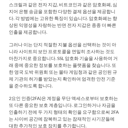
스크릴과 같은 전자 지갑, 비트코인과 같은 암호화폐, 심
지어 은행 송금을 포함한 다양한 결제 옵션을 제공합니
다. 각 방법에는 고유한 특징이 있습니다. 암호화폐는 향
상된 익명성을 자랑하는 반면 전자 지갑은 종종 더 빠른
인출을 제공합니다.
그러나 이는 단지 적절한 지불 옵션을 선택하는 것이 아
니라 사이트의 보안 프로토콜을 면밀히 조사하는 것도
마찬가지로 중요합니다. SSL 암호화 기술을 사용하여 거
래 중에 중요한 정보를 보호하는 플랫폼을 찾습니다. 또
한 영국 도박 위원회 또는 몰타 게임청과 같은 공인된 규
제 기관의 허가를 받았는지 확인하여 엄격한 안전 기준
을 준수하도록 합니다.
2요인 인증(2FA)은 계정을 무단 액세스로부터 보호하는
또 다른 중요한 보호 계층입니다. 로그인하거나 자금을
인출하기 전에 두 가지 형태의 확인을 요구함으로써 2FA
는 사이버 공간에 잠복하고 있는 잠재적인 사기꾼들에
대한 추가적인 보호 장치를 추가합니다.