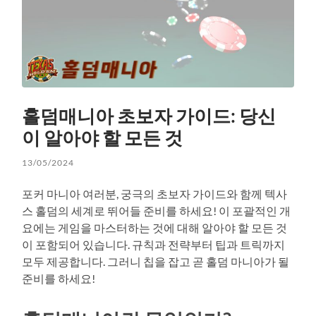
홀덤매니아 초보자 가이드: 당신
이 알아야 할 모든 것
13/05/2024
포커 마니아 여러분, 궁극의 초보자 가이드와 함께 텍사
스 홀덤의 세계로 뛰어들 준비를 하세요! 이 포괄적인 개
요에는 게임을 마스터하는 것에 대해 알아야 할 모든 것
이 포함되어 있습니다. 규칙과 전략부터 팁과 트릭까지
모두 제공합니다. 그러니 칩을 잡고 곧 홀덤 마니아가 될
준비를 하세요!