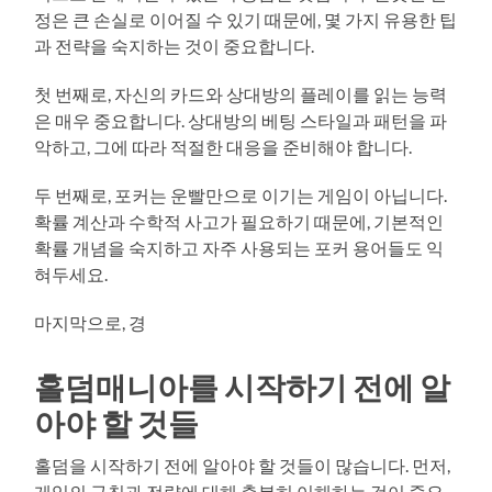
정은 큰 손실로 이어질 수 있기 때문에, 몇 가지 유용한 팁
과 전략을 숙지하는 것이 중요합니다.
첫 번째로, 자신의 카드와 상대방의 플레이를 읽는 능력
은 매우 중요합니다. 상대방의 베팅 스타일과 패턴을 파
악하고, 그에 따라 적절한 대응을 준비해야 합니다.
두 번째로, 포커는 운빨만으로 이기는 게임이 아닙니다.
확률 계산과 수학적 사고가 필요하기 때문에, 기본적인
확률 개념을 숙지하고 자주 사용되는 포커 용어들도 익
혀두세요.
마지막으로, 경
홀덤매니아를 시작하기 전에 알
아야 할 것들
홀덤을 시작하기 전에 알아야 할 것들이 많습니다. 먼저,
게임의 규칙과 전략에 대해 충분히 이해하는 것이 중요