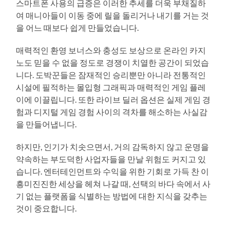
스마트폰 사용의 급증은 이러한 추세를 더욱 부채질하
여 매니아들이 이동 중에 릴을 돌리거나 내기를 거는 것
을 어느 때보다 쉽게 만들었습니다.
매력적인 환영 보너스와 충성도 보상으로 온라인 카지
노도 믿을 수 없을 정도로 경쟁이 치열한 공간이 되었습
니다. 도박꾼들은 잠재적인 승리뿐만 아니라 전통적인
시설에 필적하는 몰입형 그래픽과 매력적인 게임 플레
이에 이끌립니다. 또한 라이브 딜러 옵션은 실제 게임 경
험과 디지털 게임 경험 사이의 격차를 해소하는 사실감
을 만들어냅니다.
하지만, 인기가 치솟으면서, 거의 감독하지 않고 운명을
약속하는 부도덕한 사업자들을 만날 위험도 커지고 있
습니다. 엔터테인먼트와 수익을 위한 기회로 가득 찬 이
흥미진진한 세상을 헤쳐 나갈 때, 선택의 바다 속에서 사
기 없는 플랫폼을 식별하는 방법에 대한 지식을 갖추는
것이 중요합니다.