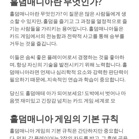
홀덤매니아란 무엇인가?
홀덤매니아란 무엇인가? 이 질문은 많은 사람들에게 생
소할 수 있지만, 홀덤을 즐기고 그 과정을 열정적으로 즐
기는 사람들을 가리키는 용어입니다. 홀덤매니아들은
카드 게임에서의 전능함과 전략적 사고를 통해 승부를
거두는 것을 즐깁니다.
이들은 솜씨 좋은 플레이어로서 경쟁하는 것을 좋아하
며, 항상 자신의 기술을 발전시키기 위해 노력합니다. 홀
덤매니아라면 언제나 심리학적 요소와 강력한 판단력이
필요하기 때문에, 지속적인 연습과 학습이 중요합니다.
당신도 홀덤매테 아가 되어보세요! 도박에서 벗어나 마
음껏 재미있고 긴장감 넘치는 카드 게임 세계로 모
홀덤매니아 게임의 기본 규칙
홀덤매니아 게임의 기본 규칙은 간단하지만 중요합니
다. 먼저, 각 플레이어는 2장의 카드를 받고, 그 후에 공용