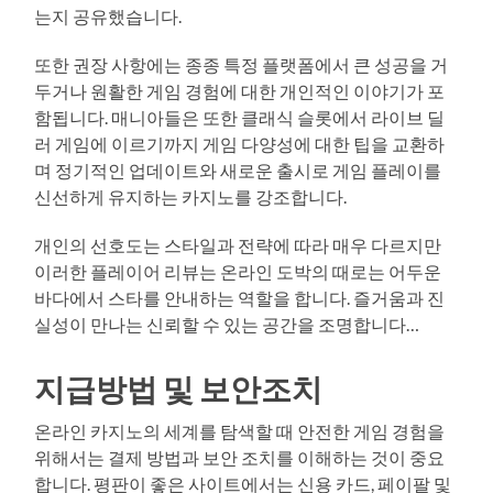
는지 공유했습니다.
또한 권장 사항에는 종종 특정 플랫폼에서 큰 성공을 거
두거나 원활한 게임 경험에 대한 개인적인 이야기가 포
함됩니다. 매니아들은 또한 클래식 슬롯에서 라이브 딜
러 게임에 이르기까지 게임 다양성에 대한 팁을 교환하
며 정기적인 업데이트와 새로운 출시로 게임 플레이를
신선하게 유지하는 카지노를 강조합니다.
개인의 선호도는 스타일과 전략에 따라 매우 다르지만
이러한 플레이어 리뷰는 온라인 도박의 때로는 어두운
바다에서 스타를 안내하는 역할을 합니다. 즐거움과 진
실성이 만나는 신뢰할 수 있는 공간을 조명합니다…
지급방법 및 보안조치
온라인 카지노의 세계를 탐색할 때 안전한 게임 경험을
위해서는 결제 방법과 보안 조치를 이해하는 것이 중요
합니다. 평판이 좋은 사이트에서는 신용 카드, 페이팔 및