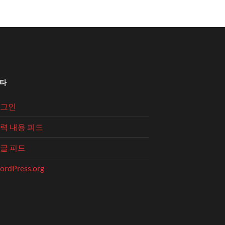
타
그인
력 내용 피드
글 피드
rdPress.org