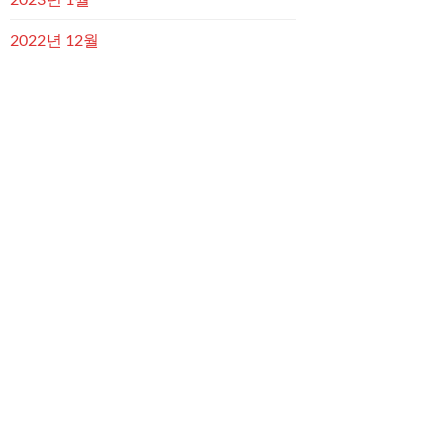
2022년 12월