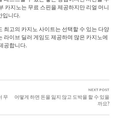
일부 카지노는 무료 스핀을 제공하지만 리얼 머니
안입니다.
도 최고의 카지노 사이트는 선택할 수 있는 다양
는 라이브 딜러 게임도 제공하며 많은 카지노에
 제공합니다.
NEXT POST
에서 무
어떻게 하면 돈을 잃지 않고 도박을 할 수 있을
까요?