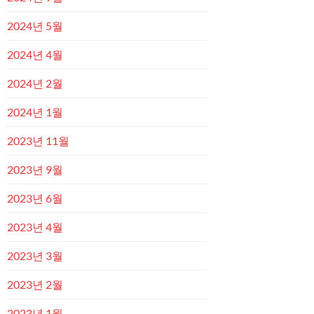
2024년 5월
2024년 4월
2024년 2월
2024년 1월
2023년 11월
2023년 9월
2023년 6월
2023년 4월
2023년 3월
2023년 2월
2023년 1월