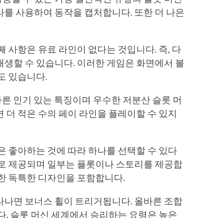
라를 사용하여 동작을 캡처합니다. 또한 더 나은
째 사항은 유료 라인이 없다는 것입니다. 즉, 다
재생할 수 있습니다. 이러한 게임은 화면에서 볼
도 있습니다.
다른 인기 있는 특징이며 우수한 저분산 슬롯 머
 더 적은 수의 페이 라인을 플레이할 수 있지
은 좋아하는 것에 따라 하나를 선택할 수 있다
마로 제공되며 일부는 플롯이나 스토리를 제공합
위한 독특한 디자인을 포함합니다.
타나면 보너스 휠이 트리거됩니다. 올바른 조합
다. 슬롯 머신 세계에서 승리하는 요령은 높은