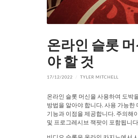
온라인 슬롯 머
야 할 것
17/12/2022
/
TYLER MITCHELL
온라인 슬롯 머신을 사용하여 도박을
방법을 알아야 합니다. 사용 가능한
기능과 이점을 제공합니다. 주의해야
및 프로그레시브 잭팟이 포함됩니다
비디오 슬롯은 온라인 카지노에서 사