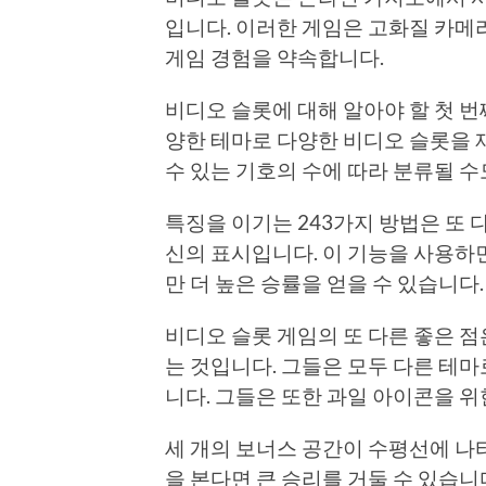
입니다. 이러한 게임은 고화질 카메
게임 경험을 약속합니다.
비디오 슬롯에 대해 알아야 할 첫 번
양한 테마로 다양한 비디오 슬롯을 
수 있는 기호의 수에 따라 분류될 수
특징을 이기는 243가지 방법은 또 
신의 표시입니다. 이 기능을 사용하면
만 더 높은 승률을 얻을 수 있습니다.
비디오 슬롯 게임의 또 다른 좋은 점
는 것입니다. 그들은 모두 다른 테
니다. 그들은 또한 과일 아이콘을 
세 개의 보너스 공간이 수평선에 나
을 본다면 큰 승리를 거둘 수 있습니