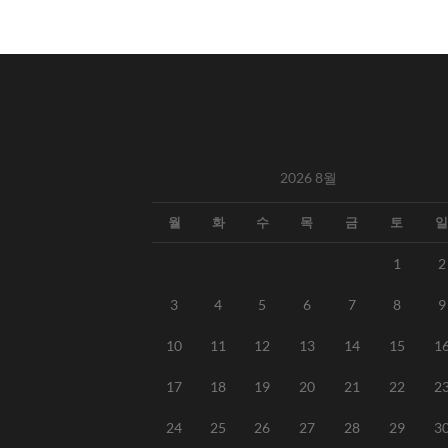
2026 8월
월
화
수
목
금
토
일
1
2
3
4
5
6
7
8
9
10
11
12
13
14
15
1
17
18
19
20
21
22
2
24
25
26
27
28
29
3