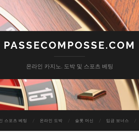
PASSECOMPOSSE.COM
온라인 카지노, 도박 및 스포츠 베팅
인 스포츠 베팅
온라인 도박
슬롯 머신
입금 보너스